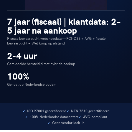
7 jaar (fiscaal) | klantdata: 2–
5 jaar na aankoop
Fiscale bewaarplicht webshopdata — PCI-DSS + AVG + fiscale
bewaarplicht + Wet koop op afstand
2-4 uur
Gemiddelde hersteltijd met hybride backup
100%
Gehost op Nederlandse bodem
ISO 27001 gecertificeerd
NEN 7510 gecertificeerd
100% Nederlandse datacenters
AVG-compliant
Geen vendor lock-in