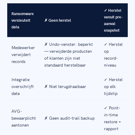
✓ Herstel
Ransomware
vanuit pre-
versleutelt
✗ Geen herstel
aanval
data
snapshot
✗ Undo-venster: beperkt
✓ Herstel
Medewerker
— verwijderde producten
op
verwijdert
of klanten zijn niet
record-
records
standaard herstelbaar
niveau
Integratie
✓ Herstel
overschrijft
✗ Niet terugdraaibaar
op elk
data
tijdstip
✓ Point-
AVG-
in-time
bewaarplicht
✗ Geen audit-trail backup
restore +
aantonen
rapport