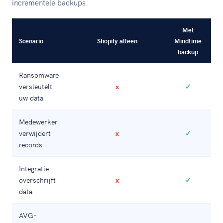
incrementele backups.
Met
Scenario
Shopify alleen
Mindtime
backup
Ransomware
versleutelt
x
✓
uw data
Medewerker
verwijdert
x
✓
records
Integratie
overschrijft
x
✓
data
AVG-