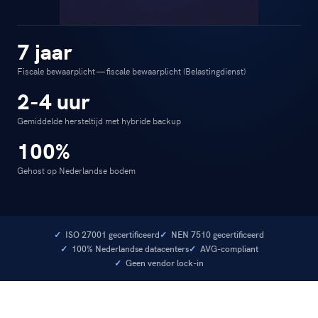
7 jaar
Fiscale bewaarplicht — fiscale bewaarplicht (Belastingdienst)
2-4 uur
Gemiddelde hersteltijd met hybride backup
100%
Gehost op Nederlandse bodem
ISO 27001 gecertificeerd
NEN 7510 gecertificeerd
100% Nederlandse datacenters
AVG-compliant
Geen vendor lock-in