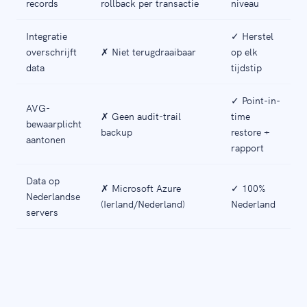
records
rollback per transactie
niveau
Integratie
✓ Herstel
overschrijft
✗ Niet terugdraaibaar
op elk
data
tijdstip
✓ Point-in-
AVG-
✗ Geen audit-trail
time
bewaarplicht
backup
restore +
aantonen
rapport
Data op
✗ Microsoft Azure
✓ 100%
Nederlandse
(Ierland/Nederland)
Nederland
servers