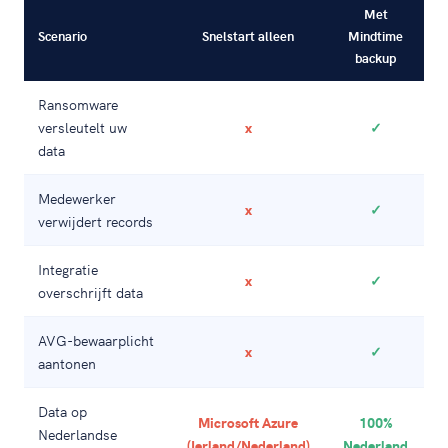
Met
Scenario
Snelstart alleen
Mindtime
backup
Ransomware
versleutelt uw
x
✓
data
Medewerker
x
✓
verwijdert records
Integratie
x
✓
overschrijft data
AVG-bewaarplicht
x
✓
aantonen
Data op
Microsoft Azure
100%
Nederlandse
(Ierland/Nederland)
Nederland