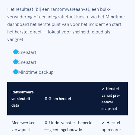
Het resultaat: bij een ransomwareaanval, een bulk-
verwijdering of een integratiefout kiest u via het Mindtime-
dashboard het herstelpunt van vóór het incident en start
het herstel direct — lokaal voor snelheid, cloud als
vangnet.
Snelstart
Snelstart
Mindtime backup
✓ Herstel
Ransomware
vanuit pre-
versleutelt
✗ Geen herstel
aanval
data
snapshot
Medewerker
✗ Undo-venster: beperkt
✓ Herstel
verwijdert
— geen ingebouwde
op record-