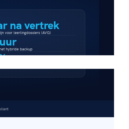
ar na vertrek
jn voor leerlingdossiers (AVG)
 uur
 met hybride backup
%
Nederlandse bodem
liant