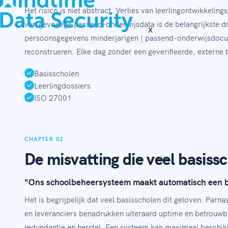
Het risico is niet abstract. Verlies van leerlingontwikkel
van gevoelige passend-onderwijsdata is de belangrijkste d
X
persoonsgegevens minderjarigen | passend-onderwijsdocumen
reconstrueren. Elke dag zonder een geverifieerde, externe 
Basisscholen
Leerlingdossiers
ISO 27001
CHAPTER 02
De misvatting die veel basiss
"Ons schoolbeheersysteem maakt automatisch een ba
Het is begrijpelijk dat veel basisscholen dit geloven. Parn
en leveranciers benadrukken uiteraard uptime en betrouwbaa
redundantie en herstel. Een systeem kan maximaal beschikb