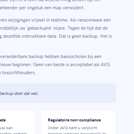
eheerder per ongeluk een map verwijdert.
ren wijzigingen vrijwel in realtime. Als ransomware een
middellijk uw 'gebackupte' kopie. Tegen de tijd dat de
 dezelfde onbruikbare data. Dat is geen backup. Het is
nveranderbare backup hebben basisscholen bij een
nieuw beginnen. Geen van beide is acceptabel als AVG
an toezichthouders.
backup doet dat wel.
ade
Regulatoire non-compliance
tval kan
Onder AVG bent u verplicht
 kosten: gemiste
dossiers jarenlang toegankelijk te