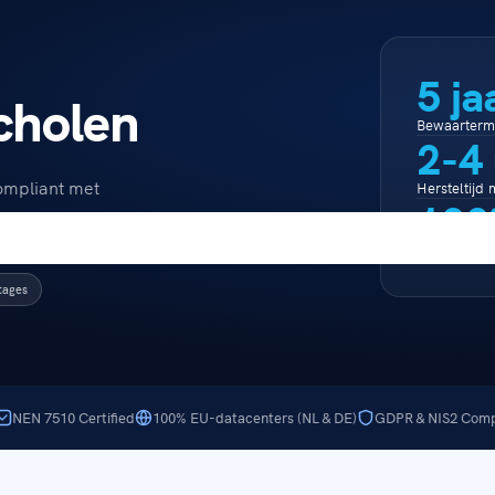
5 ja
cholen
Bewaartermi
2-4
ompliant met
Hersteltijd
100
Gehost op 
tages
NEN 7510 Certified
100% EU-datacenters (NL & DE)
GDPR & NIS2 Comp