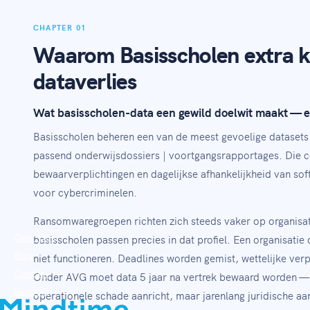
CHAPTER 01
Waarom Basisscholen extra k
dataverlies
Wat basisscholen-data een gewild doelwit maakt — en
Basisscholen beheren een van de meest gevoelige datasets 
passend onderwijsdossiers | voortgangsrapportages. Die co
bewaarverplichtingen en dagelijkse afhankelijkheid van sof
voor cybercriminelen.
Ransomwaregroepen richten zich steeds vaker op organisa
Over Ons
basisscholen passen precies in dat profiel. Een organisatie
Blog
niet functioneren. Deadlines worden gemist, wettelijke ver
Contact
Onder AVG moet data 5 jaar na vertrek bewaard worden — w
Support
operationele schade aanricht, maar jarenlang juridische aa