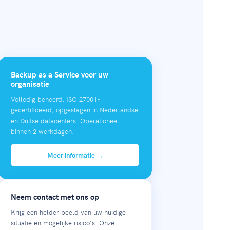
Backup as a Service voor uw
organisatie
Volledig beheerd, ISO 27001-
gecertificeerd, opgeslagen in Nederlandse
en Duitse datacenters. Operationeel
binnen 2 werkdagen.
Meer informatie →
Neem contact met ons op
Krijg een helder beeld van uw huidige
situatie en mogelijke risico's. Onze