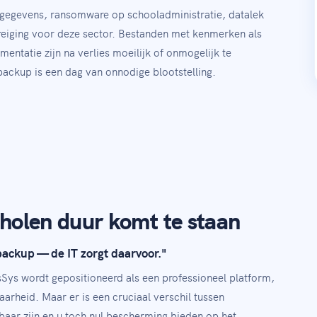
ingsgegevens, ransomware op schooladministratie, datalek
reiging voor deze sector. Bestanden met kenmerken als
tatie zijn na verlies moeilijk of onmogelijk te
backup is een dag van onnodige blootstelling.
cholen duur komt te staan
ckup — de IT zorgt daarvoor."
asSys wordt gepositioneerd als een professioneel platform,
rheid. Maar er is een cruciaal verschil tussen
aar zijn en u toch nul bescherming bieden op het