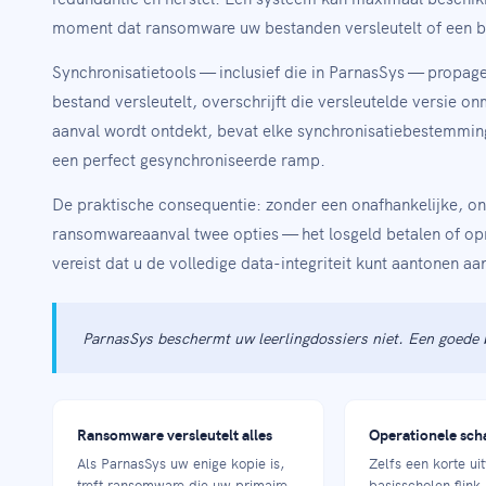
moment dat ransomware uw bestanden versleutelt of een b
Synchronisatietools — inclusief die in ParnasSys — propage
bestand versleutelt, overschrijft die versleutelde versie on
aanval wordt ontdekt, bevat elke synchronisatiebestemming
een perfect gesynchroniseerde ramp.
De praktische consequentie: zonder een onafhankelijke, o
ransomwareaanval twee opties — het losgeld betalen of op
vereist dat u de volledige data-integriteit kunt aantonen a
ParnasSys beschermt uw leerlingdossiers niet. Een goede 
Ransomware versleutelt alles
Operationele sch
Als ParnasSys uw enige kopie is,
Zelfs een korte ui
treft ransomware die uw primaire
basisscholen flink