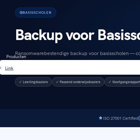
BASISSCHOLEN
Backup voor Basiss
Ransomwarebestendige backup voor basisscholen — c
Producten
AVG, gehost op Nederlandse bodem.
Link
✓ Leerlingdossiers
✓ Passend onderwijsdossiers
✓ Voortgangsrappor
ISO 27001 Certified