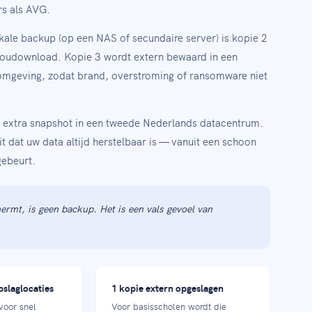
rs als AVG.
okale backup (op een NAS of secundaire server) is kopie 2
cloudownload. Kopie 3 wordt extern bewaard in een
omgeving, zodat brand, overstroming of ransomware niet
n extra snapshot in een tweede Nederlands datacentrum.
t dat uw data altijd herstelbaar is — vanuit een schoon
gebeurt.
ermt, is geen backup. Het is een vals gevoel van
pslaglocaties
1 kopie extern opgeslagen
voor snel
Voor basisscholen wordt die