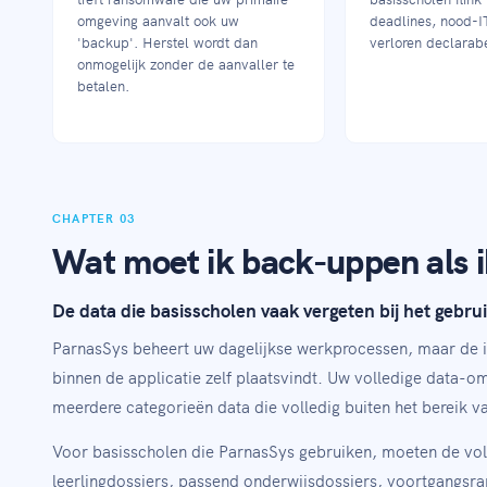
omgeving aanvalt ook uw
deadlines, nood-I
'backup'. Herstel wordt dan
verloren declarabe
onmogelijk zonder de aanvaller te
betalen.
CHAPTER 03
Wat moet ik back-uppen als i
De data die basisscholen vaak vergeten bij het gebru
ParnasSys beheert uw dagelijkse werkprocessen, maar de i
binnen de applicatie zelf plaatsvindt. Uw volledige data-o
meerdere categorieën data die volledig buiten het bereik v
Voor basisscholen die ParnasSys gebruiken, moeten de vo
leerlingdossiers, passend onderwijsdossiers, voortgangsr