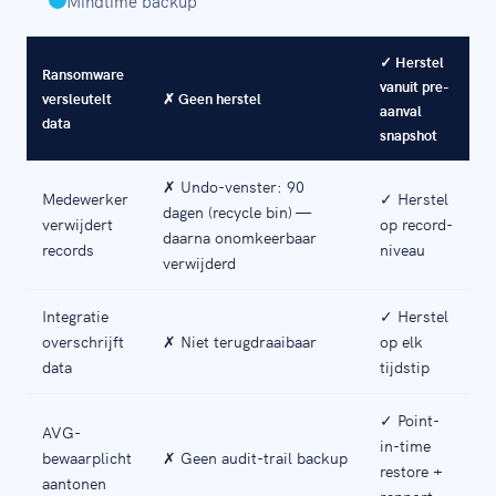
Mindtime backup
✓ Herstel
Ransomware
vanuit pre-
versleutelt
✗ Geen herstel
aanval
data
snapshot
✗ Undo-venster: 90
Medewerker
✓ Herstel
dagen (recycle bin) —
verwijdert
op record-
daarna onomkeerbaar
records
niveau
verwijderd
Integratie
✓ Herstel
overschrijft
✗ Niet terugdraaibaar
op elk
data
tijdstip
✓ Point-
AVG-
in-time
bewaarplicht
✗ Geen audit-trail backup
restore +
aantonen