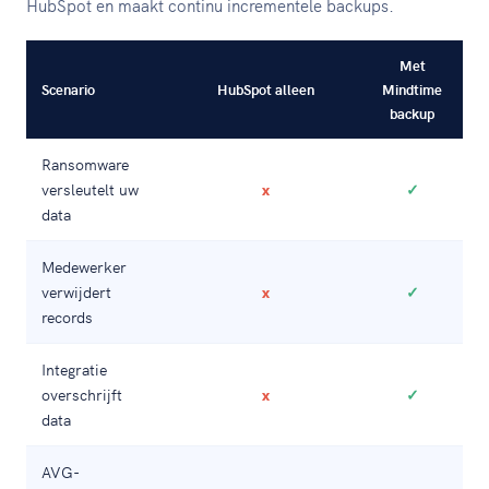
HubSpot en maakt continu incrementele backups.
Met
Scenario
HubSpot alleen
Mindtime
backup
Ransomware
versleutelt uw
x
✓
data
Medewerker
verwijdert
x
✓
records
Integratie
overschrijft
x
✓
data
AVG-