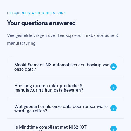
FREQUENTLY ASKED QUESTIONS
Your questions answered
Veelgestelde vragen over backup voor mkb-productie &
manufacturing
Maakt Siemens NX automatisch een backup van
+
onze data?
Siemens NX biedt bestandssynchronisatie en enige
Hoe lang moeten mkb-productie &
+
redundantie, maar dat is geen backup. Als bestanden
manufacturing hun data bewaren?
door ransomware worden versleuteld of verwijderd,
Onder NIS2 (OT-omgevingen) is de minimale
wordt die wijziging onmiddellijk gesynchroniseerd —
Wat gebeurt er als onze data door ransomware
+
bewaartermijn 10 jaar. Mindtime regelt dit automatisch
wat betekent dat uw 'backup'-kopie even getroffen is.
wordt getroffen?
met configureerbare bewaarbeleid per datatype.
Een onafhankelijke, onveranderbare backup is
Met een goede 3-2-1-backup herstelt u vanuit een
essentieel.
Is Mindtime compliant met NIS2 (OT-
+
schoon snapshot van vóór de aanval — doorgaans