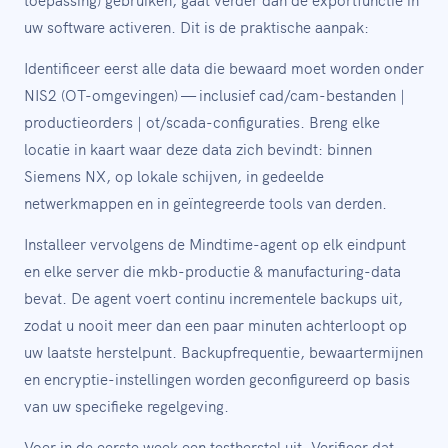
uw software activeren. Dit is de praktische aanpak:
Identificeer eerst alle data die bewaard moet worden onder
NIS2 (OT-omgevingen) — inclusief cad/cam-bestanden |
productieorders | ot/scada-configuraties. Breng elke
locatie in kaart waar deze data zich bevindt: binnen
Siemens NX, op lokale schijven, in gedeelde
netwerkmappen en in geïntegreerde tools van derden.
Installeer vervolgens de Mindtime-agent op elk eindpunt
en elke server die mkb-productie & manufacturing-data
bevat. De agent voert continu incrementele backups uit,
zodat u nooit meer dan een paar minuten achterloopt op
uw laatste herstelpunt. Backupfrequentie, bewaartermijnen
en encryptie-instellingen worden geconfigureerd op basis
van uw specifieke regelgeving.
Voer in de eerste week een testherstel uit. Verifieer dat