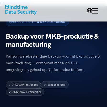
Ga naar de inhoud
MKB-PRODUCTIE & MANUFACTURING
Backup voor MKB-productie &
manufacturing
Ransomwarebestendige backup voor mkb-productie &
manufacturing — compliant met NIS2 (OT-
omgevingen), gehost op Nederlandse bodem.
✓ CAD/CAM-bestanden
✓ Productieorders
✓ OT/SCADA-configuraties