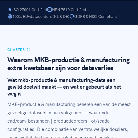
ISO 27001 Certified
NEN 7510 Certified
100% EU-datacenters (NL & DE)
GDPR & NIS2 Compliant
CHAPTER 01
Waarom MKB-productie & manufacturing
extra kwetsbaar zijn voor dataverlies
Wat mkb-productie & manufacturing-data een
gewild doelwit maakt — en wat er gebeurt als het
weg is
MKB-productie & manufacturing beheren een van de meest
gevoelige datasets in hun vakgebied — waaronder
cad/cam-bestanden | productieorders | ot/scada-
configuraties. Die combinatie van vertrouwelijke dossiers,
lange wettelijke bewaarverplichtingen en dagelijkse