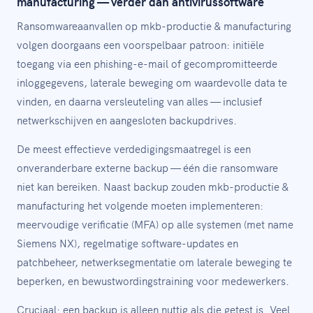
manufacturing — verder dan antivirussoftware
Ransomwareaanvallen op mkb-productie & manufacturing
volgen doorgaans een voorspelbaar patroon: initiële
toegang via een phishing-e-mail of gecompromitteerde
inloggegevens, laterale beweging om waardevolle data te
vinden, en daarna versleuteling van alles — inclusief
netwerkschijven en aangesloten backupdrives.
De meest effectieve verdedigingsmaatregel is een
onveranderbare externe backup — één die ransomware
niet kan bereiken. Naast backup zouden mkb-productie &
manufacturing het volgende moeten implementeren:
meervoudige verificatie (MFA) op alle systemen (met name
Siemens NX), regelmatige software-updates en
patchbeheer, netwerksegmentatie om laterale beweging te
beperken, en bewustwordingstraining voor medewerkers.
Cruciaal: een backup is alleen nuttig als die getest is. Veel