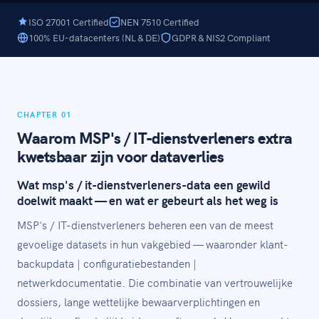
ISO 27001 Certified
NEN 7510 Certified
100% EU-datacenters (NL & DE)
GDPR & NIS2 Compliant
CHAPTER 01
Waarom MSP's / IT-dienstverleners extra
kwetsbaar zijn voor dataverlies
Wat msp's / it-dienstverleners-data een gewild
doelwit maakt — en wat er gebeurt als het weg is
MSP's / IT-dienstverleners beheren een van de meest
gevoelige datasets in hun vakgebied — waaronder klant-
backupdata | configuratiebestanden |
netwerkdocumentatie. Die combinatie van vertrouwelijke
dossiers, lange wettelijke bewaarverplichtingen en