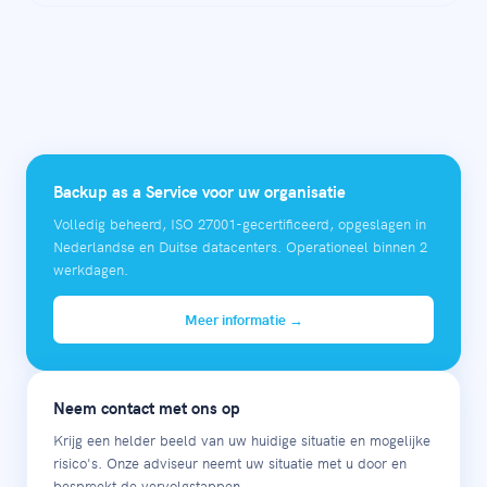
De meeste organisaties die Mindtimes hybride backup
(lokaal + cloud) gebruiken, kunnen kritieke data
binnen 2-4 uur herstellen, afhankelijk van de
dataomvang.
Backup as a Service voor uw organisatie
Volledig beheerd, ISO 27001-gecertificeerd, opgeslagen in
Nederlandse en Duitse datacenters. Operationeel binnen 2
werkdagen.
Meer informatie →
Neem contact met ons op
Krijg een helder beeld van uw huidige situatie en mogelijke
risico's. Onze adviseur neemt uw situatie met u door en
bespreekt de vervolgstappen.