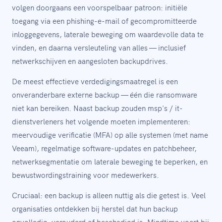
volgen doorgaans een voorspelbaar patroon: initiële
toegang via een phishing-e-mail of gecompromitteerde
inloggegevens, laterale beweging om waardevolle data te
vinden, en daarna versleuteling van alles — inclusief
netwerkschijven en aangesloten backupdrives.
De meest effectieve verdedigingsmaatregel is een
onveranderbare externe backup — één die ransomware
niet kan bereiken. Naast backup zouden msp's / it-
dienstverleners het volgende moeten implementeren:
meervoudige verificatie (MFA) op alle systemen (met name
Veeam), regelmatige software-updates en patchbeheer,
netwerksegmentatie om laterale beweging te beperken, en
bewustwordingstraining voor medewerkers.
Cruciaal: een backup is alleen nuttig als die getest is. Veel
organisaties ontdekken bij herstel dat hun backup
onvolledig, verouderd of beschadigd is. Mindtime voert bij