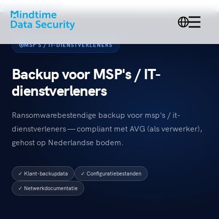
Ga naar de inhoud
MSP'S / IT-DIENSTVERLENERS
Backup voor MSP's / IT-
dienstverleners
Ransomwarebestendige backup voor msp's / it-
dienstverleners — compliant met AVG (als verwerker),
gehost op Nederlandse bodem.
✓ Klant-backupdata
✓ Configuratiebestanden
✓ Netwerkdocumentatie