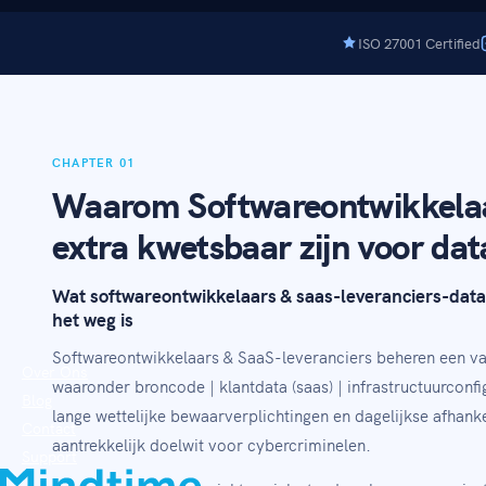
ISO 27001 Certified
CHAPTER 01
Waarom Softwareontwikkelaa
extra kwetsbaar zijn voor dat
Wat softwareontwikkelaars & saas-leveranciers-data 
het weg is
Softwareontwikkelaars & SaaS-leveranciers beheren een va
Over Ons
waaronder broncode | klantdata (saas) | infrastructuurconfi
Blog
lange wettelijke bewaarverplichtingen en dagelijkse afhank
Contact
aantrekkelijk doelwit voor cybercriminelen.
Support