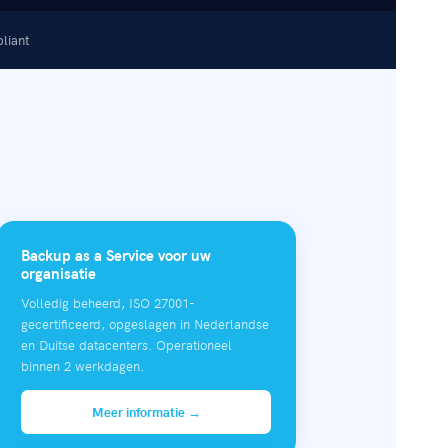
liant
Backup as a Service voor uw
organisatie
Volledig beheerd, ISO 27001-
gecertificeerd, opgeslagen in Nederlandse
en Duitse datacenters. Operationeel
binnen 2 werkdagen.
Meer informatie →