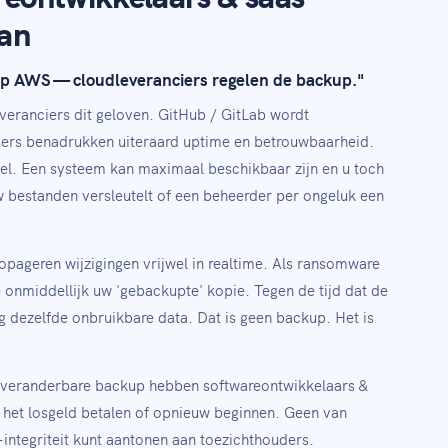
aan
op AWS — cloudleveranciers regelen de backup."
everanciers dit geloven. GitHub / GitLab wordt
ciers benadrukken uiteraard uptime en betrouwbaarheid.
stel. Een systeem kan maximaal beschikbaar zijn en u toch
bestanden versleutelt of een beheerder per ongeluk een
ropageren wijzigingen vrijwel in realtime. Als ransomware
ie onmiddellijk uw 'gebackupte' kopie. Tegen de tijd dat de
 dezelfde onbruikbare data. Dat is geen backup. Het is
onveranderbare backup hebben softwareontwikkelaars &
 het losgeld betalen of opnieuw beginnen. Geen van
-integriteit kunt aantonen aan toezichthouders.