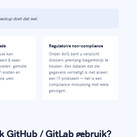
ackup doet dat wel.
ade
Regulatoire non-compliance
tval kan
Onder AVG bent u verplicht
aars & saas-
dossiers jarenlang toegankelijk te
 kosten: gemiste
houden. Een datalek dat die
T-kosten en
gegevens vernietigt is niet alleen
le uren.
een IT-probleem — het is een
compliance-mislukking met reële
gevolgen.
k GitHub / GitLab gebruik?