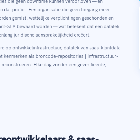
ties die geen downtime kunnen veroorloven — en
n dat profiel. Een organisatie die geen toegang meer
orden gemist, wettelijke verplichtingen geschonden en
lant-SLA bewaard worden — wat betekent dat een datalek
nlang juridische aansprakelijkheid creëert.
re op ontwikkelinfrastructuur, datalek van saas-klantdata
et kenmerken als broncode-repositories | infrastructuur-
e reconstrueren. Elke dag zonder een geverifieerde,
reontwikkelaars & saas-