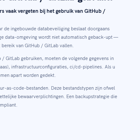
s vaak vergeten bij het gebruik van GitHub /
ar de ingebouwde databeveiliging beslaat doorgaans
edige data-omgeving wordt niet automatisch geback-upt —
t bereik van GitHub / GitLab vallen.
b / GitLab gebruiken, moeten de volgende gegevens in
s), infrastructuurconfiguraties, ci/cd-pipelines. Als u
temen apart worden gedekt.
ctuur-as-code-bestanden. Deze bestandstypen zijn ofwel
ettelijke bewaarverplichtingen. Een backupstrategie die
ompliant.