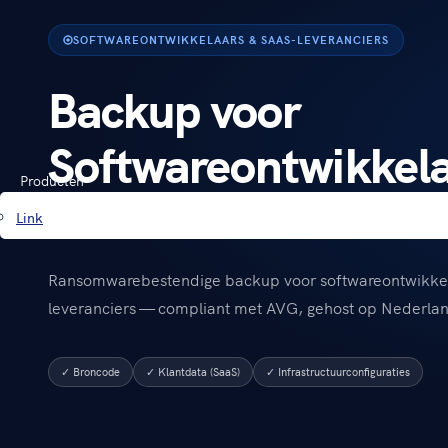
SOFTWAREONTWIKKELAARS & SAAS-LEVERANCIERS
Backup voor
Softwareontwikkela
Producten
leveranciers
Link
Ransomwarebestendige backup voor softwareontwikkel
leveranciers — compliant met AVG, gehost op Nederl
✓ Broncode
✓ Klantdata (SaaS)
✓ Infrastructuurconfiguraties