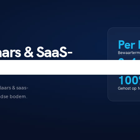
Per
ars & SaaS-
Bewaartermi
2-4
Hersteltijd
100
aars & saas-
Gehost op 
andse bodem.