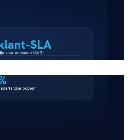
 klant-SLA
jn voor broncode (AVG)
 uur
 met hybride backup
%
Nederlandse bodem