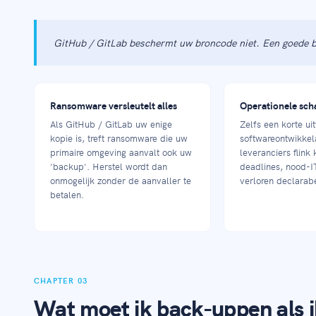
GitHub / GitLab beschermt uw broncode niet. Een goede b
Ransomware versleutelt alles
Operationele sch
Als GitHub / GitLab uw enige
Zelfs een korte ui
kopie is, treft ransomware die uw
softwareontwikkel
primaire omgeving aanvalt ook uw
leveranciers flink
'backup'. Herstel wordt dan
deadlines, nood-I
onmogelijk zonder de aanvaller te
verloren declarabe
betalen.
CHAPTER 03
Wat moet ik back-uppen als i