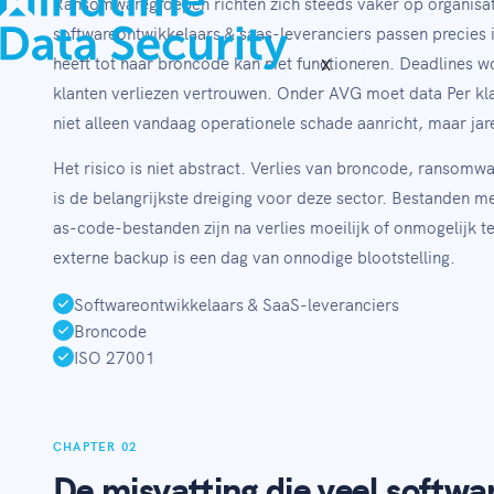
Ransomwaregroepen richten zich steeds vaker op organisa
softwareontwikkelaars & saas-leveranciers passen precies i
heeft tot haar broncode kan niet functioneren. Deadlines w
X
klanten verliezen vertrouwen. Onder AVG moet data Per k
niet alleen vandaag operationele schade aanricht, maar jare
Het risico is niet abstract. Verlies van broncode, ransomwa
is de belangrijkste dreiging voor deze sector. Bestanden m
as-code-bestanden zijn na verlies moeilijk of onmogelijk t
externe backup is een dag van onnodige blootstelling.
Softwareontwikkelaars & SaaS-leveranciers
Broncode
ISO 27001
CHAPTER 02
De misvatting die veel softwa