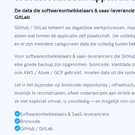
De data die softwareontwikkelaars & saas-leverancier
GitLab
GitHub / GitLab beheert uw dagelijkse werkprocessen, ma
alleen wat binnen de applicatie zelf plaatsvindt. Uw voll
en er zijn meerdere categorieën data die volledig buiten he
Voor softwareontwikkelaars & saas-leveranciers die GitHu
elke goede backup zijn opgenomen: broncode, klantdata (saa
ook AWS / Azure / GCP gebruikt, moeten data uit die sys
Let in het bijzonder op broncode-repositories | infrastru
moeilijk te reconstrueren, ofwel onderworpen aan strikte w
ze niet expliciet omvat, is onvolledig — en mogelijk non-c
Softwareontwikkelaars & SaaS-leveranciers
Broncode
GitHub / GitLab