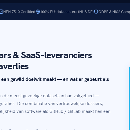
NEN 7510 Certified
100% EU-datacenters (NL & DE)
GDPR & NIS2 Comp
rs & SaaS-leveranciers
averlies
een gewild doelwit maakt — en wat er gebeurt als
n de meest gevoelige datasets in hun vakgebied —
guraties. Die combinatie van vertrouwelijke dossiers,
elijkheid van software als GitHub / GitLab maakt hen een