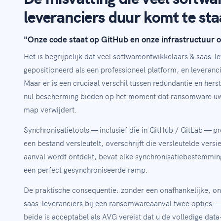
leveranciers duur komt te st
"Onze code staat op GitHub en onze infrastructuur 
Het is begrijpelijk dat veel softwareontwikkelaars & saas-l
gepositioneerd als een professioneel platform, en leveran
Maar er is een cruciaal verschil tussen redundantie en her
nul bescherming bieden op het moment dat ransomware uw 
map verwijdert.
Synchronisatietools — inclusief die in GitHub / GitLab — p
een bestand versleutelt, overschrijft die versleutelde vers
aanval wordt ontdekt, bevat elke synchronisatiebestemming
een perfect gesynchroniseerde ramp.
De praktische consequentie: zonder een onafhankelijke, 
saas-leveranciers bij een ransomwareaanval twee opties —
beide is acceptabel als AVG vereist dat u de volledige data