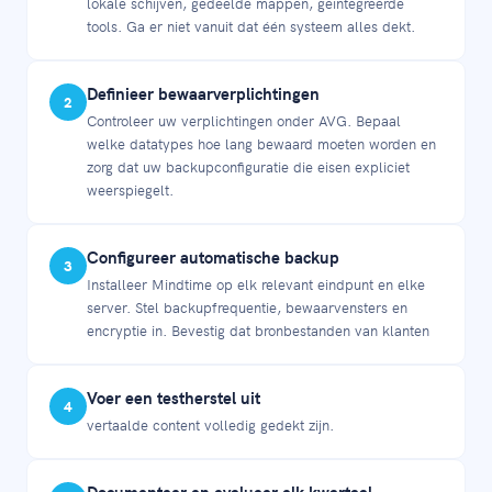
lokale schijven, gedeelde mappen, geïntegreerde
tools. Ga er niet vanuit dat één systeem alles dekt.
Definieer bewaarverplichtingen
2
Controleer uw verplichtingen onder AVG. Bepaal
welke datatypes hoe lang bewaard moeten worden en
zorg dat uw backupconfiguratie die eisen expliciet
weerspiegelt.
Configureer automatische backup
3
Installeer Mindtime op elk relevant eindpunt en elke
server. Stel backupfrequentie, bewaarvensters en
encryptie in. Bevestig dat bronbestanden van klanten
Voer een testherstel uit
4
vertaalde content volledig gedekt zijn.
Documenteer en evalueer elk kwartaal