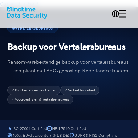
Ga naar de inhoud
VERTALERSBUREAUS
Backup voor Vertalersbureaus
Ransomwarebestendige backup voor vertalersbureaus
— compliant met AVG, gehost op Nederlandse bodem.
✓ Bronbestanden van klanten
✓ Vertaalde content
✓ Woordenlijsten & vertaalgeheugens
ISO 27001 Certified
NEN 7510 Certified
100% EU-datacenters (NL & DE)
GDPR & NIS2 Compliant