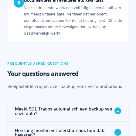
5
Voer in de eerste week een volledig testherstel uit van
uw meest kritieke data. Verifieer dat het opent,
compleet is en overeenkomt met het origineel. Dit is de
enige manier om te bevestigen dat uw backup
daadwerkelijk werkt.
FREQUENTLY ASKED QUESTIONS
Your questions answered
Veelgestelde vragen over backup voor vertalersbureaus
Maakt SDL Trados automatisch een backup van
+
onze data?
SDL Trados biedt bestandssynchronisatie en enige
Hoe lang moeten vertalersbureaus hun data
+
redundantie, maar dat is geen backup. Als bestanden
bewaren?