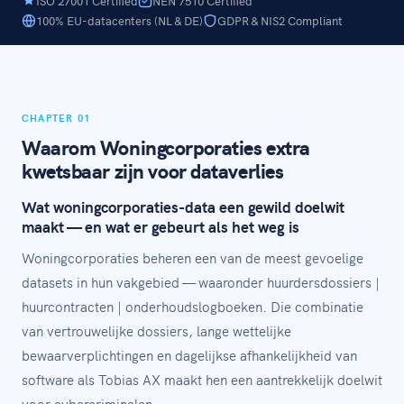
ISO 27001 Certified
NEN 7510 Certified
100% EU-datacenters (NL & DE)
GDPR & NIS2 Compliant
CHAPTER 01
Waarom Woningcorporaties extra
kwetsbaar zijn voor dataverlies
Wat woningcorporaties-data een gewild doelwit
maakt — en wat er gebeurt als het weg is
Woningcorporaties beheren een van de meest gevoelige
datasets in hun vakgebied — waaronder huurdersdossiers |
huurcontracten | onderhoudslogboeken. Die combinatie
van vertrouwelijke dossiers, lange wettelijke
bewaarverplichtingen en dagelijkse afhankelijkheid van
software als Tobias AX maakt hen een aantrekkelijk doelwit
voor cybercriminelen.