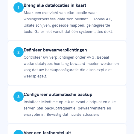
Breng alle datalocaties in kaart
1
Maak een overzicht van elke locatie waar
woningcorporaties-data zich bevindt — Tobias AX,
lokale schijven, gedeelde mappen, geïntegreerde
tools. Ga er niet vanuit dat één systeem alles dekt.
Definieer bewaarverplichtingen
2
Controleer uw verplichtingen onder AVG. Bepaal
welke datatypes hoe lang bewaard moeten worden en
zorg dat uw backupconfiguratie die eisen expliciet
weerspiegelt.
Configureer automatische backup
3
Installeer Mindtime op elk relevant eindpunt en elke
server. Stel backupfrequentie, bewaarvensters en
encryptie in. Bevestig dat huurdersdossiers
Voer een testherstel uit