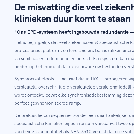
De misvatting die veel ziekenh
klinieken duur komt te staan
"Ons EPD-systeem heeft ingebouwde redundantie — 
Het is begrijpelijk dat veel ziekenhuizen & specialistische 
professioneel platform, en leveranciers benadrukken uiter
verschil tussen redundantie en herstel. Een systeem kan m
bieden op het moment dat ransomware uw bestanden versle
Synchronisatietools — inclusief die in HiX — propageren wi
versleutelt, overschrijft die versleutelde versie onmiddelli
wordt ontdekt, bevat elke synchronisatiebestemming dezelf
perfect gesynchroniseerde ramp.
De praktische consequentie: zonder een onafhankelijke, 
specialistische klinieken bij een ransomwareaanval twee o
van beide is acceptabel als NEN 7510 vereist dat u de voll