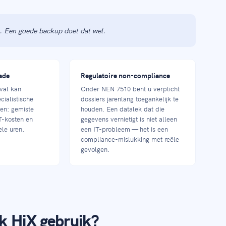
t. Een goede backup doet dat wel.
ade
Regulatoire non-compliance
tval kan
Onder NEN 7510 bent u verplicht
cialistische
dossiers jarenlang toegankelijk te
ten: gemiste
houden. Een datalek dat die
T-kosten en
gegevens vernietigt is niet alleen
le uren.
een IT-probleem — het is een
compliance-mislukking met reële
gevolgen.
k HiX gebruik?