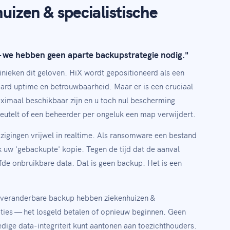
uizen & specialistische
we hebben geen aparte backupstrategie nodig."
klinieken dit geloven. HiX wordt gepositioneerd als een
aard uptime en betrouwbaarheid. Maar er is een cruciaal
aximaal beschikbaar zijn en u toch nul bescherming
utelt of een beheerder per ongeluk een map verwijdert.
jzigingen vrijwel in realtime. Als ransomware een bestand
jk uw 'gebackupte' kopie. Tegen de tijd dat de aanval
de onbruikbare data. Dat is geen backup. Het is een
onveranderbare backup hebben ziekenhuizen &
pties — het losgeld betalen of opnieuw beginnen. Geen
edige data-integriteit kunt aantonen aan toezichthouders.