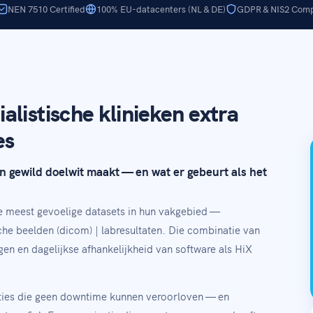
NEN 7510 Certified
100% EU-datacenters (NL & DE)
GDPR & NIS2 Comp
listische klinieken extra
es
n gewild doelwit maakt — en wat er gebeurt als het
de meest gevoelige datasets in hun vakgebied —
che beelden (dicom) | labresultaten. Die combinatie van
gen en dagelijkse afhankelijkheid van software als HiX
ties die geen downtime kunnen veroorloven — en