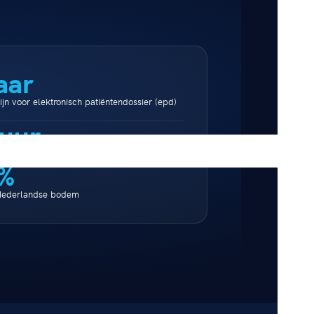
aar
jn voor elektronisch patiëntendossier (epd)
 uur
 met hybride backup
%
Nederlandse bodem