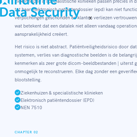
ziekenhuizen & specialistische klinieken passen precies in 
tot haar elektronisch patiëntendossier (epd) kan niet funct
verplichtingen geschonden en klanten verliezen vertrouw
X
wat betekent dat een datalek niet alleen vandaag operation
aansprakelijkheid creëert.
Het risico is niet abstract. Patiëntveiligheidsrisico door
systemen, verlies van diagnostische beelden is de belangri
kenmerken als zeer grote dicom-beeldbestanden | uiterst ge
onmogelijk te reconstrueren. Elke dag zonder een geverifi
blootstelling.
Ziekenhuizen & specialistische klinieken
Elektronisch patiëntendossier (EPD)
NEN 7510
CHAPTER 02