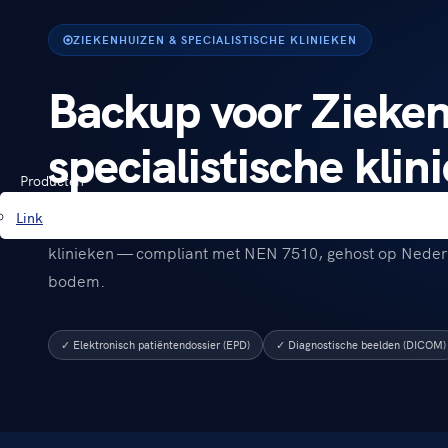
ZIEKENHUIZEN & SPECIALISTISCHE KLINIEKEN
Backup voor Zieke
specialistische klin
Producten
Link
Ransomwarebestendige backup voor ziekenhuizen & spe
klinieken — compliant met NEN 7510, gehost op Neder
bodem.
✓ Elektronisch patiëntendossier (EPD)
✓ Diagnostische beelden (DICOM)