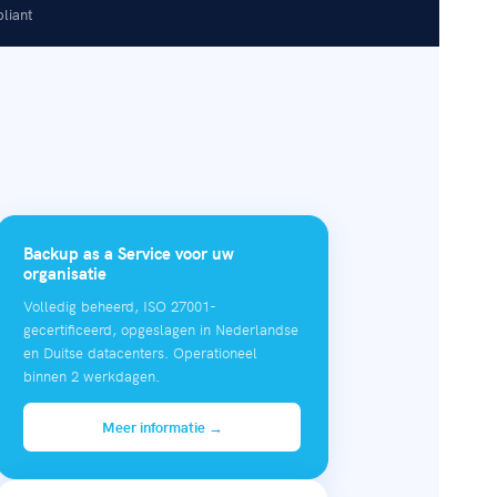
liant
Backup as a Service voor uw
organisatie
Volledig beheerd, ISO 27001-
gecertificeerd, opgeslagen in Nederlandse
en Duitse datacenters. Operationeel
binnen 2 werkdagen.
Meer informatie →