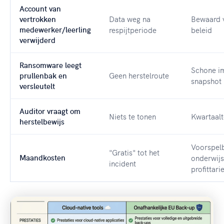
Account van
Data weg na
Bewaard 
vertrokken
medewerker/leerling
respijtperiode
beleid
verwijderd
Ransomware leegt
Schone i
Geen herstelroute
prullenbak en
snapshot
versleutelt
Auditor vraagt om
Niets te tonen
Kwartaalt
herstelbewijs
Voorspelb
"Gratis" tot het
Maandkosten
onderwij
incident
profittarie