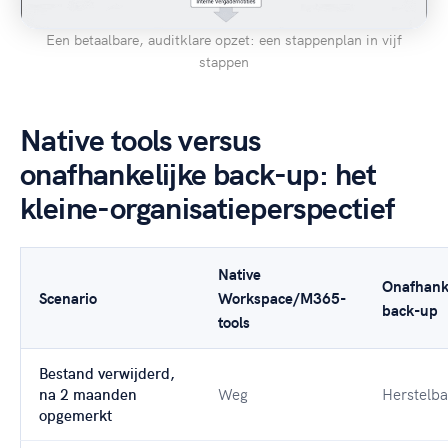
Een betaalbare, auditklare opzet: een stappenplan in vijf
stappen
Native tools versus
onafhankelijke back-up: het
kleine-organisatieperspectief
Native
Onafhanke
Scenario
Workspace/M365-
back-up
tools
Bestand verwijderd,
Weg
Herstelba
na 2 maanden
opgemerkt