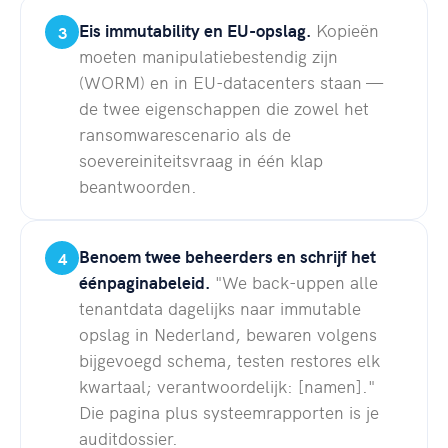
Eis immutability en EU-opslag.
Kopieën
3
moeten manipulatiebestendig zijn
(WORM) en in EU-datacenters staan —
de twee eigenschappen die zowel het
ransomwarescenario als de
soevereiniteitsvraag in één klap
beantwoorden.
Benoem twee beheerders en schrijf het
4
éénpaginabeleid.
"We back-uppen alle
tenantdata dagelijks naar immutable
opslag in Nederland, bewaren volgens
bijgevoegd schema, testen restores elk
kwartaal; verantwoordelijk: [namen]."
Die pagina plus systeemrapporten is je
auditdossier.