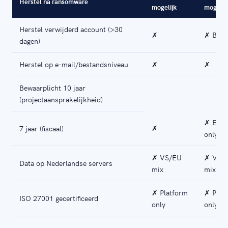
Herstel na ransomware
mogelijk
mogelij
Herstel verwijderd account (>30
✗
✗ Bepe
dagen)
Herstel op e-mail/bestandsniveau
✗
✗
Bewaarplicht 10 jaar
(projectaansprakelijkheid)
✗ E-ma
✗
7 jaar (fiscaal)
only
✗ VS/EU
✗ VS/
Data op Nederlandse servers
mix
mix
✗ Platform
✗ Plat
ISO 27001 gecertificeerd
only
only