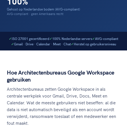
100%
Gehost op Nederlandse bodem (AVG-compliant)
AVG-compliant · geen Amerikaans recht
ISO 27001 gecertificeerd
100% Nederlandse servers
AVG-compliant
Gmail · Drive · Calendar · Meet · Chat
Herstel op gebruikersniveau
Hoe Architectenbureaus Google Workspace
gebruiken
Architectenbureaus zetten Google Workspace in als
centrale werkplek voor Gmail, Drive, Docs, Meet en
Calendar. Wat de meeste gebruikers niet beseffen: al die
data is niet automatisch beveiligd als een account wordt
verwijderd, ransomware toeslaat of een medewerker een
fout maakt.