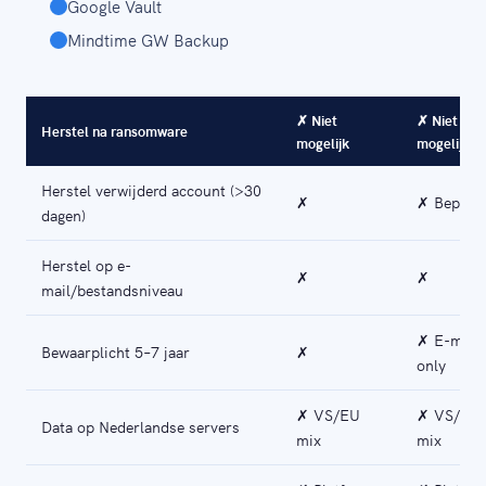
Google Vault
Mindtime GW Backup
✗ Niet
✗ Niet
Herstel na ransomware
mogelijk
mogelijk
Herstel verwijderd account (>30
✗
✗ Beperk
dagen)
Herstel op e-
✗
✗
mail/bestandsniveau
✗ E-mail
Bewaarplicht 5–7 jaar
✗
only
✗ VS/EU
✗ VS/EU
Data op Nederlandse servers
mix
mix