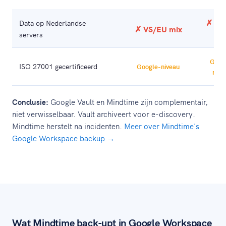
✗ VS
Data op Nederlandse
✗ VS/EU mix
servers
mi
Goog
ISO 27001 gecertificeerd
Google-niveau
nive
Conclusie:
Google Vault en Mindtime zijn complementair,
niet verwisselbaar. Vault archiveert voor e-discovery.
Mindtime herstelt na incidenten.
Meer over Mindtime's
Google Workspace backup →
Wat Mindtime back-upt in Google Workspace