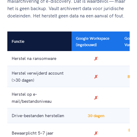
mailarchivering of e-discovery. Dat is waardevol — maar
het is geen backup. Vault archiveert data voor juridische
doeleinden. Het herstelt geen data na een aanval of fout.
Google Workspace
Googl
Functie
(ingebouwd)
Vault
Herstel na ransomware
✗
✗
Herstel verwijderd account
✗
Bepe
(>30 dagen)
Herstel op e-
✗
✗
mail/bestandsniveau
Drive-bestanden herstellen
✗
30 dagen
E-ma
Bewaarplicht 5–7 jaar
✗
onl