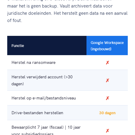
maar het is geen backup. Vault archiveert data voor
juridische doeleinden. Het herstelt geen data na een aanval
of fout.
Google Workspace
G
Functie
(ingebouwd)
V
Herstel na ransomware
✗
Herstel verwijderd account (>30
✗
dagen)
Herstel op e-mail/bestandsniveau
✗
Drive-bestanden herstellen
30 dagen
Bewaarplicht 7 jaar (fiscaal) | 10 jaar
✗
voor subsidiedossiers