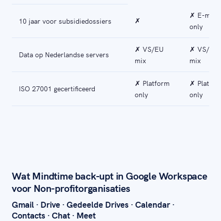
✗ E-mail
✗
10 jaar voor subsidiedossiers
only
✗ VS/EU
✗ VS/EU
Data op Nederlandse servers
mix
mix
✗ Platform
✗ Platfor
ISO 27001 gecertificeerd
only
only
Wat Mindtime back-upt in Google Workspace
voor Non-profitorganisaties
Gmail · Drive · Gedeelde Drives · Calendar ·
Contacts · Chat · Meet