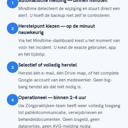
Automatische melding — binnen minuten
1
Mindtime detecteert de wijziging en stuurt direct een
alert. U hoeft de backup niet zelf te controleren.
Herstelpunt kiezen — op de minuut
2
nauwkeurig
Via het Mindtime-dashboard kiest u het moment van
vóór het incident. U kiest de exacte gebruiker, app
en het tijdstip.
Selectief of volledig herstel
3
Herstel één e-mail, één Drive-map, of het complete
Google-account van een medewerker. Geen big-
bang herstel als dat niet nodig is.
Operationeel — binnen 2-4 uur
4
Uw Zorgpraktijken-team heeft weer volledig toegang
tot patiëntcommunicatie, verwijsbrieven en
behandeldocumenten. Geen losgeld, geen
dataverlies, geen AVG-melding nodig.