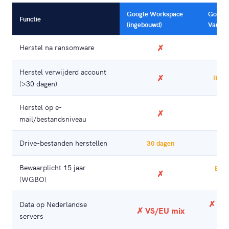
Google Workspace
Googl
Functie
(ingebouwd)
Vault
Herstel na ransomware
✗
✗
Herstel verwijderd account
✗
Bepe
(>30 dagen)
Herstel op e-
✗
✗
mail/bestandsniveau
Drive-bestanden herstellen
✗
30 dagen
Bewaarplicht 15 jaar
E-ma
✗
(WGBO)
onl
✗ VS
Data op Nederlandse
✗ VS/EU mix
servers
mi