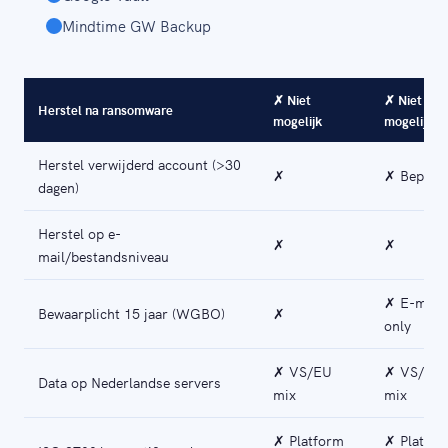
Mindtime GW Backup
✗ Niet
✗ Niet
Herstel na ransomware
mogelijk
mogelijk
Herstel verwijderd account (>30
✗
✗ Beperk
dagen)
Herstel op e-
✗
✗
mail/bestandsniveau
✗ E-mail
Bewaarplicht 15 jaar (WGBO)
✗
only
✗ VS/EU
✗ VS/EU
Data op Nederlandse servers
mix
mix
✗ Platform
✗ Platfor